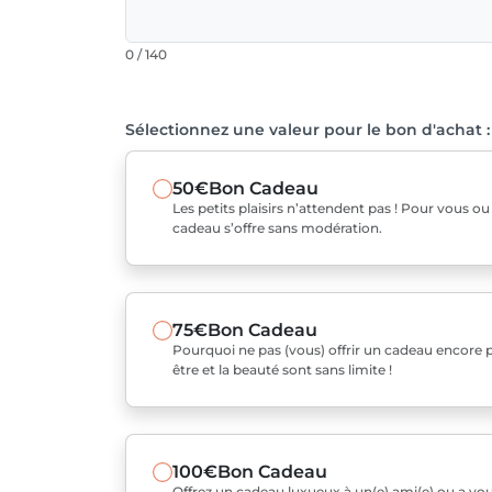
0 / 140
Sélectionnez une valeur pour le bon d'achat :
50€
Bon Cadeau
Les petits plaisirs n’attendent pas ! Pour vous o
cadeau s’offre sans modération.
75€
Bon Cadeau
Pourquoi ne pas (vous) offrir un cadeau encore pl
être et la beauté sont sans limite !
100€
Bon Cadeau
Offrez un cadeau luxueux à un(e) ami(e) ou a v