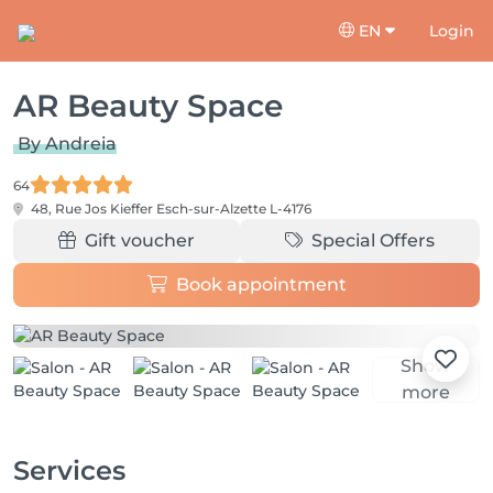
EN
Login
AR Beauty Space
By Andreia
64
48, Rue Jos Kieffer
Esch-sur-Alzette L-4176
Gift voucher
Special Offers
Book appointment
Show
more
Services