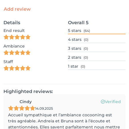
Add review
Details
Overall
5
End result
5
stars
(64)
4
stars
(0)
Ambiance
3
stars
(0)
2
stars
(0)
Staff
1
star
(0)
Highlighted reviews:
Cindy
Verified
14.09.2025
Accueil sympathique et l’ambiance cocooning est
très agréable. Andreia et Bruna sont à l’écoute et
attentionnées. Elles savent parfaitement nous mettre