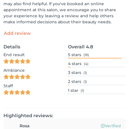
may also find helpful. If you've booked an online
appointment at this salon, we encourage you to share
your experience by leaving a review and help others
make informed decisions about their beauty needs.
Add review
Details
Overall
4.8
End result
5
stars
(91)
4
stars
(4)
Ambiance
3
stars
(1)
2
stars
(1)
Staff
1
star
(1)
Highlighted reviews:
Rosa
Verified