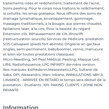
traitements rides et relâchement, traitement de l'acné,
Soins peeling. Pour le corps nous traitons le relâchement,
la cellulite, les amas graisseux. Nous offrons des soins de
drainage lymphatique, enveloppement, gommage,
massages traditionnels, à la bougie, aux pierres chaudes.
Epilations laser, à la cire, Pour la beauté du regard
Extension cils, Réhaussement de cils, Browlift
(restructuration sourcils) Services de Pédicure, prestation
SOS Calluspeel (pieds fort abîmés) Onglerie en gel,faux
ongles, semi-permanent, babyboomer, vernis, manucure
et bien sûr toutes prestations classiques.
Micro-Needling, Jet Peel Médical, Peeling, Masque Led,
Lift6, Radiofréquence, LPG INFINITY dernière version.
Nos marques: Esthederm,Mesoestetic,LPG, Sultane de
Saba, OPI, Alessandro, Marc Inbane. ANNULATIONS 48H A
L'AVANCE - ARRIVEE EN RETARD le temps sera déduit de la
prestation - Etudiants -10% PAKING CLIENTS + ZONE NON
PAYANTE
Information